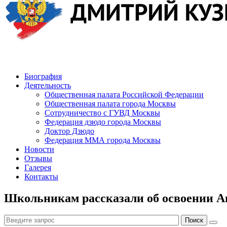
Биография
Деятельность
Общественная палата Российской Федерации
Общественная палата города Москвы
Сотрудничество с ГУВД Москвы
Федерация дзюдо города Москвы
Доктор Дзюдо
Федерация ММА города Москвы
Новости
Отзывы
Галерея
Контакты
Школьникам рассказали об освоении 